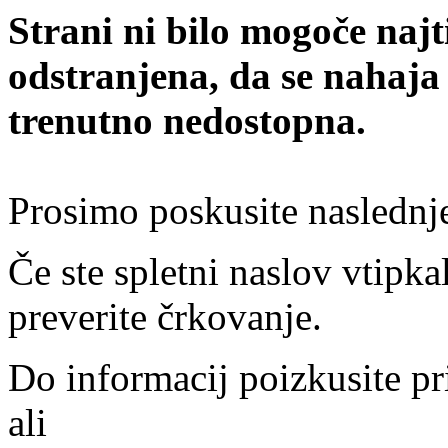
Strani ni bilo mogoče najt
odstranjena, da se nahaja
trenutno nedostopna.
Prosimo poskusite naslednj
Če ste spletni naslov vtipkal
preverite črkovanje.
Do informacij poizkusite pr
ali