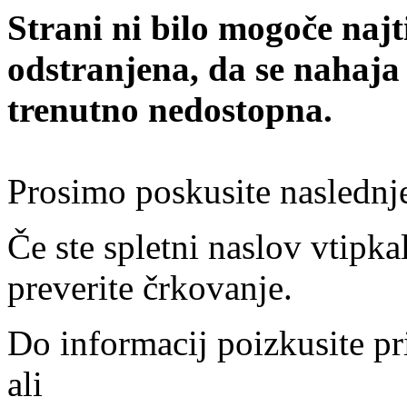
Strani ni bilo mogoče najt
odstranjena, da se nahaja
trenutno nedostopna.
Prosimo poskusite naslednj
Če ste spletni naslov vtipkal
preverite črkovanje.
Do informacij poizkusite pr
ali