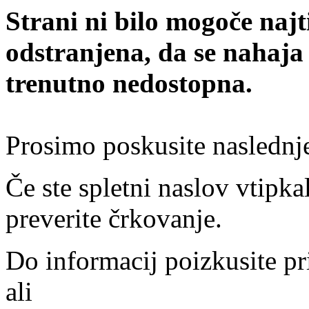
Strani ni bilo mogoče najt
odstranjena, da se nahaja
trenutno nedostopna.
Prosimo poskusite naslednj
Če ste spletni naslov vtipkal
preverite črkovanje.
Do informacij poizkusite pr
ali