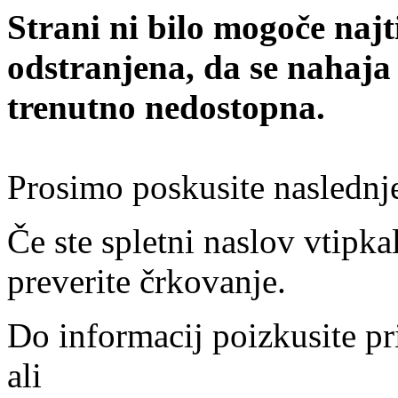
Strani ni bilo mogoče najt
odstranjena, da se nahaja
trenutno nedostopna.
Prosimo poskusite naslednj
Če ste spletni naslov vtipkal
preverite črkovanje.
Do informacij poizkusite pr
ali