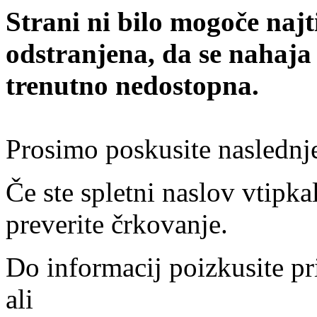
Strani ni bilo mogoče najt
odstranjena, da se nahaja
trenutno nedostopna.
Prosimo poskusite naslednj
Če ste spletni naslov vtipkal
preverite črkovanje.
Do informacij poizkusite pr
ali