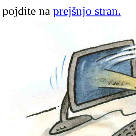
pojdite na
prejšnjo stran.