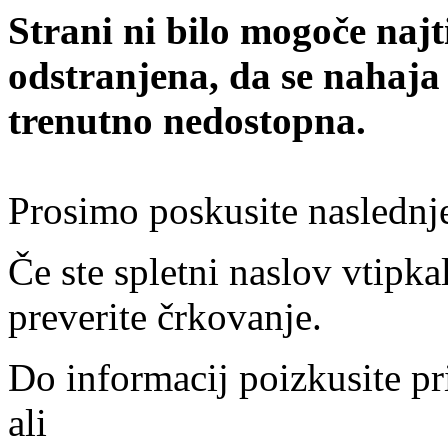
Strani ni bilo mogoče najt
odstranjena, da se nahaja
trenutno nedostopna.
Prosimo poskusite naslednj
Če ste spletni naslov vtipkal
preverite črkovanje.
Do informacij poizkusite pr
ali