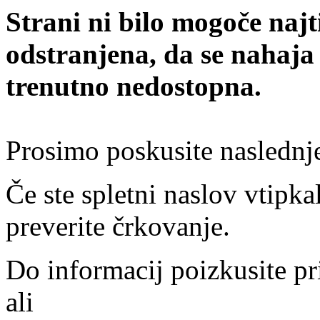
Strani ni bilo mogoče najt
odstranjena, da se nahaja
trenutno nedostopna.
Prosimo poskusite naslednj
Če ste spletni naslov vtipkal
preverite črkovanje.
Do informacij poizkusite pr
ali