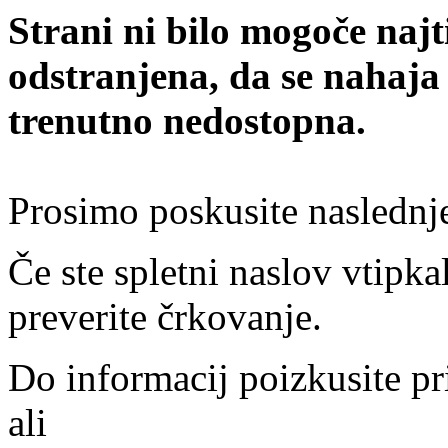
Strani ni bilo mogoče najt
odstranjena, da se nahaja
trenutno nedostopna.
Prosimo poskusite naslednj
Če ste spletni naslov vtipkal
preverite črkovanje.
Do informacij poizkusite pr
ali