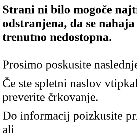
Strani ni bilo mogoče najt
odstranjena, da se nahaja
trenutno nedostopna.
Prosimo poskusite naslednj
Če ste spletni naslov vtipkal
preverite črkovanje.
Do informacij poizkusite pr
ali