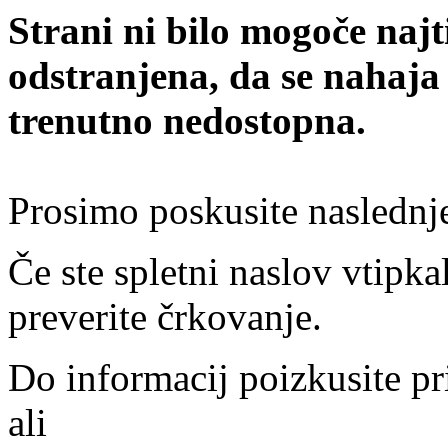
Strani ni bilo mogoče najt
odstranjena, da se nahaja
trenutno nedostopna.
Prosimo poskusite naslednj
Če ste spletni naslov vtipkal
preverite črkovanje.
Do informacij poizkusite pr
ali