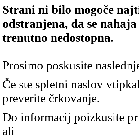
Strani ni bilo mogoče najt
odstranjena, da se nahaja
trenutno nedostopna.
Prosimo poskusite naslednj
Če ste spletni naslov vtipkal
preverite črkovanje.
Do informacij poizkusite pr
ali