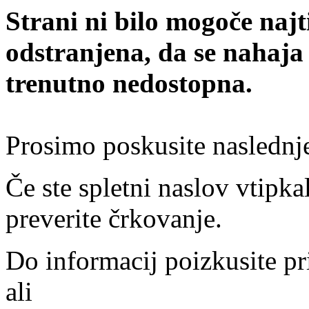
Strani ni bilo mogoče najt
odstranjena, da se nahaja
trenutno nedostopna.
Prosimo poskusite naslednj
Če ste spletni naslov vtipkal
preverite črkovanje.
Do informacij poizkusite pr
ali