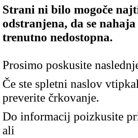
Strani ni bilo mogoče najt
odstranjena, da se nahaja
trenutno nedostopna.
Prosimo poskusite naslednj
Če ste spletni naslov vtipkal
preverite črkovanje.
Do informacij poizkusite pr
ali