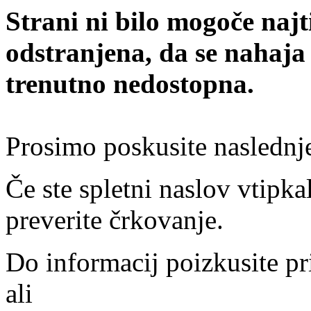
Strani ni bilo mogoče najt
odstranjena, da se nahaja
trenutno nedostopna.
Prosimo poskusite naslednj
Če ste spletni naslov vtipkal
preverite črkovanje.
Do informacij poizkusite pr
ali