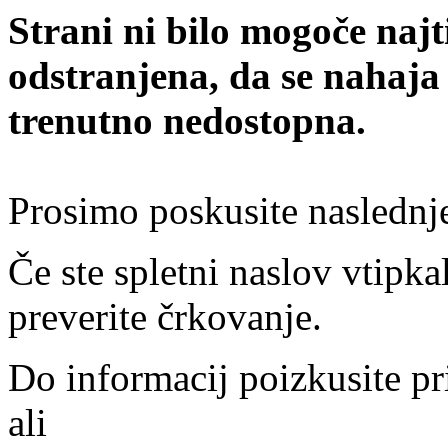
Strani ni bilo mogoče najt
odstranjena, da se nahaja
trenutno nedostopna.
Prosimo poskusite naslednj
Če ste spletni naslov vtipkal
preverite črkovanje.
Do informacij poizkusite pr
ali