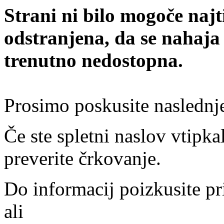
Strani ni bilo mogoče najt
odstranjena, da se nahaja
trenutno nedostopna.
Prosimo poskusite naslednj
Če ste spletni naslov vtipkal
preverite črkovanje.
Do informacij poizkusite pr
ali