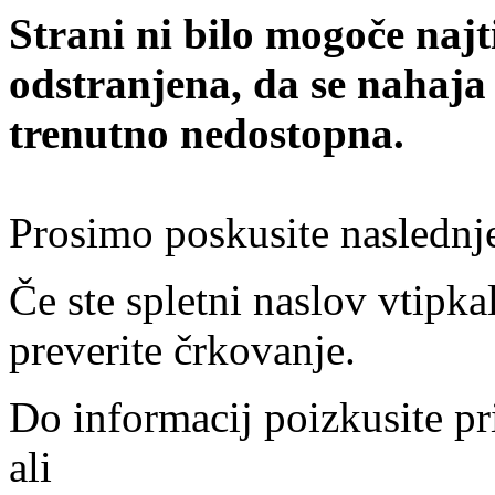
Strani ni bilo mogoče najt
odstranjena, da se nahaja
trenutno nedostopna.
Prosimo poskusite naslednj
Če ste spletni naslov vtipkal
preverite črkovanje.
Do informacij poizkusite pr
ali