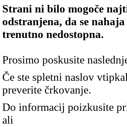
Strani ni bilo mogoče najt
odstranjena, da se nahaja
trenutno nedostopna.
Prosimo poskusite naslednj
Če ste spletni naslov vtipkal
preverite črkovanje.
Do informacij poizkusite pr
ali