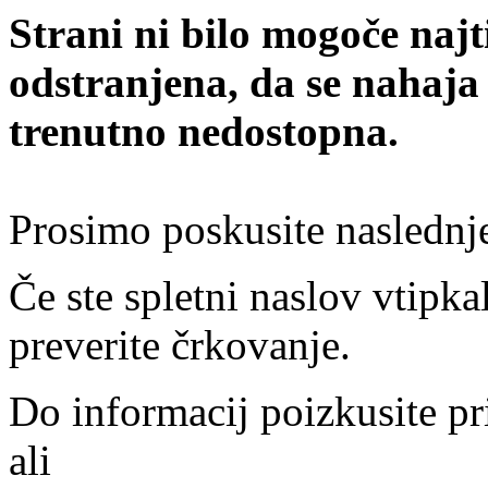
Strani ni bilo mogoče najt
odstranjena, da se nahaja
trenutno nedostopna.
Prosimo poskusite naslednj
Če ste spletni naslov vtipkal
preverite črkovanje.
Do informacij poizkusite pr
ali