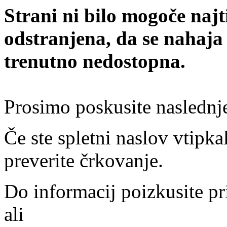
Strani ni bilo mogoče najt
odstranjena, da se nahaja
trenutno nedostopna.
Prosimo poskusite naslednj
Če ste spletni naslov vtipkal
preverite črkovanje.
Do informacij poizkusite pr
ali