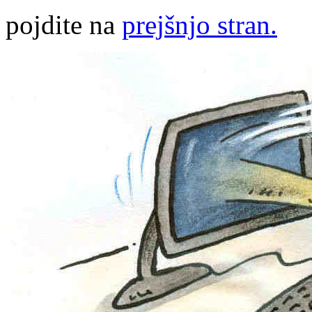
pojdite na
prejšnjo stran.