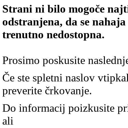
Strani ni bilo mogoče najt
odstranjena, da se nahaja
trenutno nedostopna.
Prosimo poskusite naslednj
Če ste spletni naslov vtipkal
preverite črkovanje.
Do informacij poizkusite pr
ali