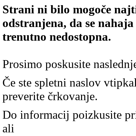
Strani ni bilo mogoče najt
odstranjena, da se nahaja
trenutno nedostopna.
Prosimo poskusite naslednj
Če ste spletni naslov vtipkal
preverite črkovanje.
Do informacij poizkusite pr
ali