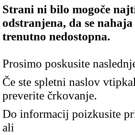
Strani ni bilo mogoče najt
odstranjena, da se nahaja
trenutno nedostopna.
Prosimo poskusite naslednj
Če ste spletni naslov vtipkal
preverite črkovanje.
Do informacij poizkusite pr
ali