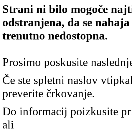
Strani ni bilo mogoče najt
odstranjena, da se nahaja
trenutno nedostopna.
Prosimo poskusite naslednj
Če ste spletni naslov vtipkal
preverite črkovanje.
Do informacij poizkusite pr
ali