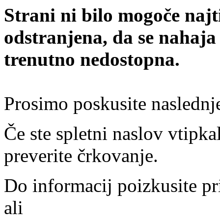
Strani ni bilo mogoče najt
odstranjena, da se nahaja
trenutno nedostopna.
Prosimo poskusite naslednj
Če ste spletni naslov vtipkal
preverite črkovanje.
Do informacij poizkusite pr
ali