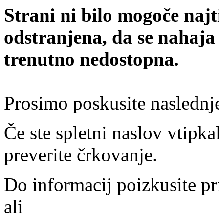
Strani ni bilo mogoče najt
odstranjena, da se nahaja
trenutno nedostopna.
Prosimo poskusite naslednj
Če ste spletni naslov vtipkal
preverite črkovanje.
Do informacij poizkusite pr
ali