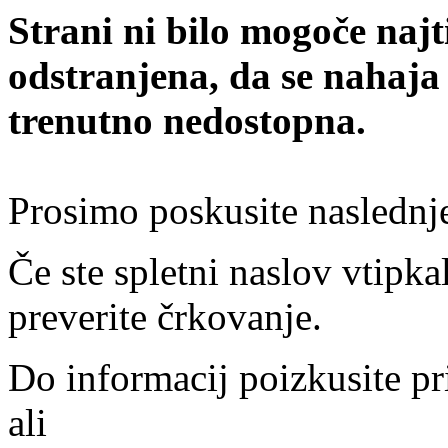
Strani ni bilo mogoče najt
odstranjena, da se nahaja
trenutno nedostopna.
Prosimo poskusite naslednj
Če ste spletni naslov vtipkal
preverite črkovanje.
Do informacij poizkusite pr
ali