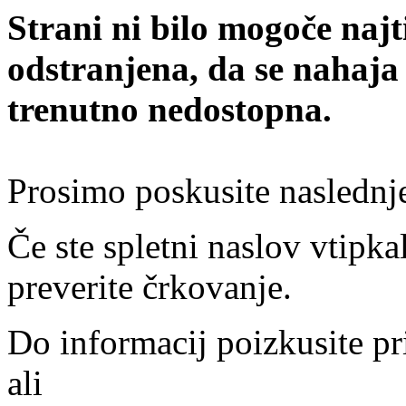
Strani ni bilo mogoče najt
odstranjena, da se nahaja
trenutno nedostopna.
Prosimo poskusite naslednj
Če ste spletni naslov vtipkal
preverite črkovanje.
Do informacij poizkusite pr
ali