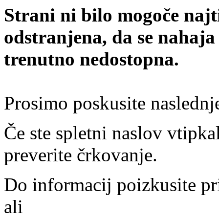
Strani ni bilo mogoče najt
odstranjena, da se nahaja
trenutno nedostopna.
Prosimo poskusite naslednj
Če ste spletni naslov vtipkal
preverite črkovanje.
Do informacij poizkusite pr
ali