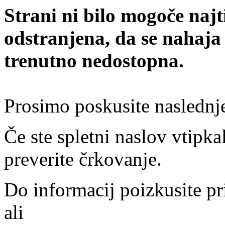
Strani ni bilo mogoče najt
odstranjena, da se nahaja
trenutno nedostopna.
Prosimo poskusite naslednj
Če ste spletni naslov vtipkal
preverite črkovanje.
Do informacij poizkusite pr
ali