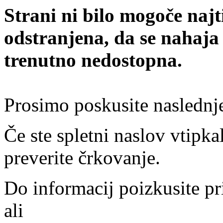
Strani ni bilo mogoče najt
odstranjena, da se nahaja
trenutno nedostopna.
Prosimo poskusite naslednj
Če ste spletni naslov vtipkal
preverite črkovanje.
Do informacij poizkusite pr
ali