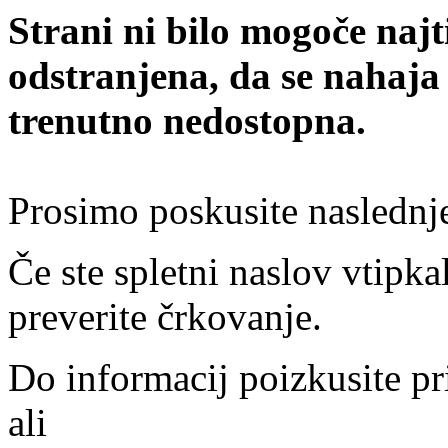
Strani ni bilo mogoče najt
odstranjena, da se nahaja
trenutno nedostopna.
Prosimo poskusite naslednj
Če ste spletni naslov vtipkal
preverite črkovanje.
Do informacij poizkusite pr
ali