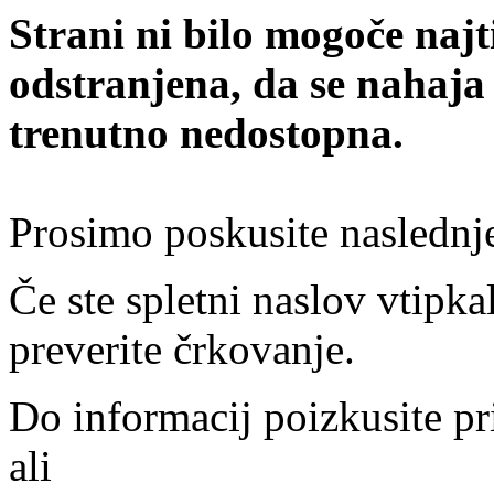
Strani ni bilo mogoče najt
odstranjena, da se nahaja
trenutno nedostopna.
Prosimo poskusite naslednj
Če ste spletni naslov vtipkal
preverite črkovanje.
Do informacij poizkusite pr
ali