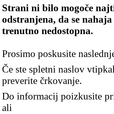
Strani ni bilo mogoče najt
odstranjena, da se nahaja
trenutno nedostopna.
Prosimo poskusite naslednj
Če ste spletni naslov vtipkal
preverite črkovanje.
Do informacij poizkusite pr
ali