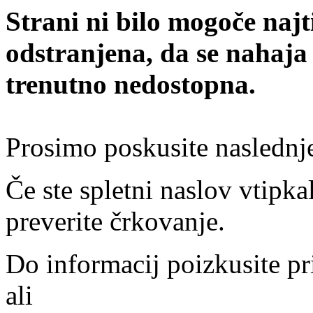
Strani ni bilo mogoče najt
odstranjena, da se nahaja
trenutno nedostopna.
Prosimo poskusite naslednj
Če ste spletni naslov vtipkal
preverite črkovanje.
Do informacij poizkusite pr
ali