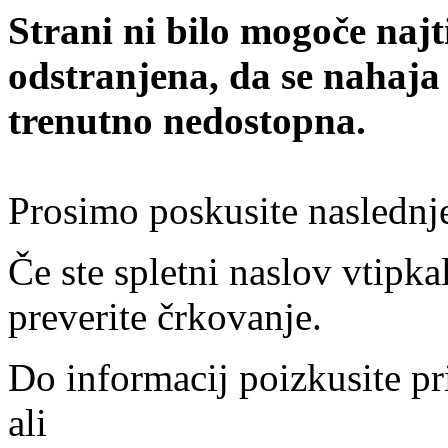
Strani ni bilo mogoče najt
odstranjena, da se nahaja
trenutno nedostopna.
Prosimo poskusite naslednj
Če ste spletni naslov vtipkal
preverite črkovanje.
Do informacij poizkusite pr
ali