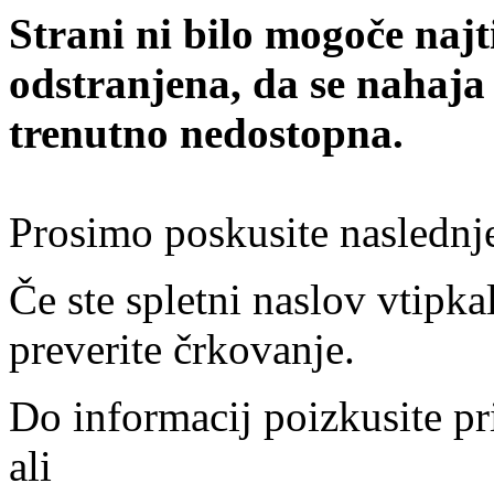
Strani ni bilo mogoče najt
odstranjena, da se nahaja
trenutno nedostopna.
Prosimo poskusite naslednj
Če ste spletni naslov vtipkal
preverite črkovanje.
Do informacij poizkusite pr
ali