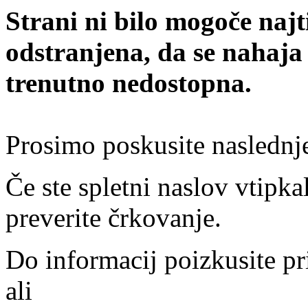
Strani ni bilo mogoče najt
odstranjena, da se nahaja
trenutno nedostopna.
Prosimo poskusite naslednj
Če ste spletni naslov vtipkal
preverite črkovanje.
Do informacij poizkusite pr
ali