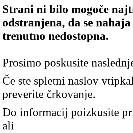
Strani ni bilo mogoče najt
odstranjena, da se nahaja
trenutno nedostopna.
Prosimo poskusite naslednj
Če ste spletni naslov vtipkal
preverite črkovanje.
Do informacij poizkusite pr
ali