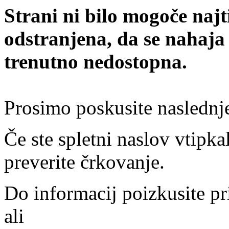
Strani ni bilo mogoče najt
odstranjena, da se nahaja
trenutno nedostopna.
Prosimo poskusite naslednj
Če ste spletni naslov vtipkal
preverite črkovanje.
Do informacij poizkusite pr
ali