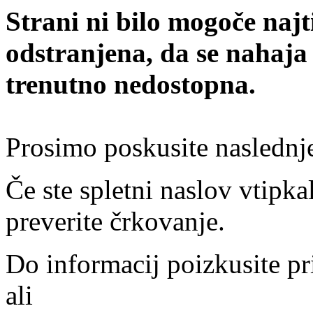
Strani ni bilo mogoče najt
odstranjena, da se nahaja
trenutno nedostopna.
Prosimo poskusite naslednj
Če ste spletni naslov vtipkal
preverite črkovanje.
Do informacij poizkusite pr
ali