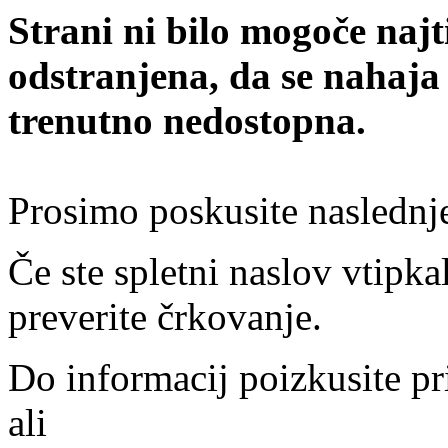
Strani ni bilo mogoče najt
odstranjena, da se nahaja
trenutno nedostopna.
Prosimo poskusite naslednj
Če ste spletni naslov vtipkal
preverite črkovanje.
Do informacij poizkusite pr
ali