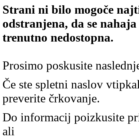
Strani ni bilo mogoče najt
odstranjena, da se nahaja
trenutno nedostopna.
Prosimo poskusite naslednj
Če ste spletni naslov vtipkal
preverite črkovanje.
Do informacij poizkusite pr
ali