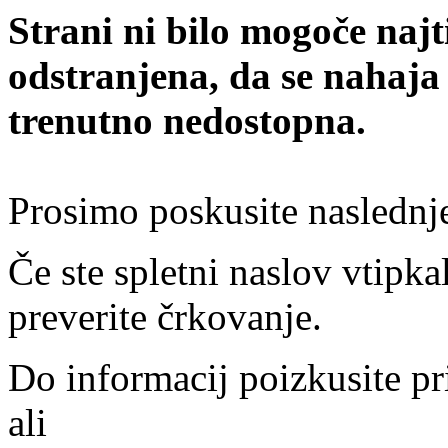
Strani ni bilo mogoče najt
odstranjena, da se nahaja
trenutno nedostopna.
Prosimo poskusite naslednj
Če ste spletni naslov vtipkal
preverite črkovanje.
Do informacij poizkusite pr
ali