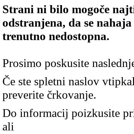
Strani ni bilo mogoče najt
odstranjena, da se nahaja
trenutno nedostopna.
Prosimo poskusite naslednj
Če ste spletni naslov vtipkal
preverite črkovanje.
Do informacij poizkusite pr
ali