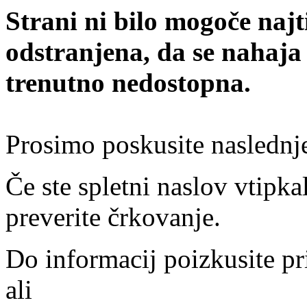
Strani ni bilo mogoče najt
odstranjena, da se nahaja
trenutno nedostopna.
Prosimo poskusite naslednj
Če ste spletni naslov vtipkal
preverite črkovanje.
Do informacij poizkusite pr
ali