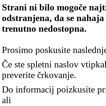
Strani ni bilo mogoče najt
odstranjena, da se nahaja
trenutno nedostopna.
Prosimo poskusite naslednj
Če ste spletni naslov vtipkal
preverite črkovanje.
Do informacij poizkusite pr
ali