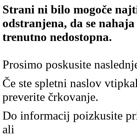
Strani ni bilo mogoče najt
odstranjena, da se nahaja
trenutno nedostopna.
Prosimo poskusite naslednj
Če ste spletni naslov vtipkal
preverite črkovanje.
Do informacij poizkusite pr
ali