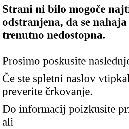
Strani ni bilo mogoče najt
odstranjena, da se nahaja
trenutno nedostopna.
Prosimo poskusite naslednj
Če ste spletni naslov vtipkal
preverite črkovanje.
Do informacij poizkusite pr
ali