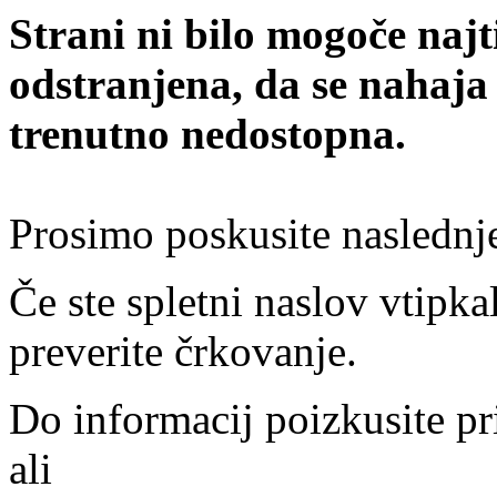
Strani ni bilo mogoče najt
odstranjena, da se nahaja
trenutno nedostopna.
Prosimo poskusite naslednj
Če ste spletni naslov vtipkal
preverite črkovanje.
Do informacij poizkusite pr
ali